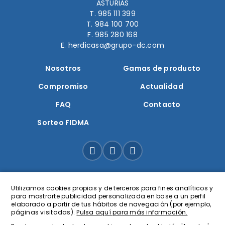
ASTURIAS
T. 985 111 399
T. 984 100 700
F. 985 280 168
E. herdicasa@grupo-dc.com
Nosotros
Gamas de producto
Compromiso
Actualidad
FAQ
Contacto
Sorteo FIDMA
Utilizamos cookies propias y de terceros para fines analíticos y
para mostrarte publicidad personalizada en base a un perfil
elaborado a partir de tus hábitos de navegación (por ejemplo,
páginas visitadas).
Pulsa aquí para más información.
Herdicasa © 2026
Todos los derechos reservados