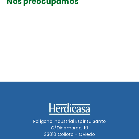
Nos preocupamos
por tener un mundo
mejor
LEER MÁS
Polígono Industrial Espíritu Santo
C/Dinamarca, 10
33010 Colloto - Oviedo